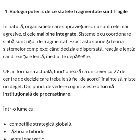
Biologia puterii: de ce statele fragmentate sunt fragile
În natură, organismele care supraviețuiesc nu sunt cele mai
agresive, ci cele
mai bine integrate
. Sistemele cu coordonare
slabă sunt ușor de fragmentat. Exact asta spune și teoria
sistemelor complexe: când decizia e dispersată, reacția e lentă;
când reacția e lentă, mediul te depășește.
UE, în forma sa actuală, funcționează ca un creier cu 27 de
centre de decizie care trebuie să fie „de acord” înainte să miște
un deget. Din punct de vedere cognitiv, este o
formă
instituțională de procrastinare
.
Într-o lume cu:
competiție strategică globală,
războaie hibride,
șantaj energetic,