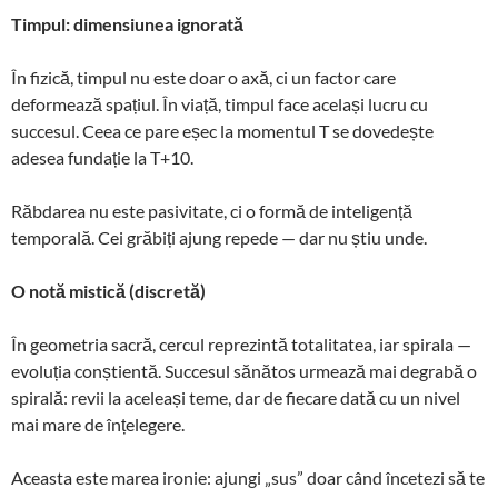
Timpul: dimensiunea ignorată
În fizică, timpul nu este doar o axă, ci un factor care
deformează spațiul. În viață, timpul face același lucru cu
succesul. Ceea ce pare eșec la momentul T se dovedește
adesea fundație la T+10.
Răbdarea nu este pasivitate, ci o formă de inteligență
temporală. Cei grăbiți ajung repede — dar nu știu unde.
O notă mistică (discretă)
În geometria sacră, cercul reprezintă totalitatea, iar spirala —
evoluția conștientă. Succesul sănătos urmează mai degrabă o
spirală: revii la aceleași teme, dar de fiecare dată cu un nivel
mai mare de înțelegere.
Aceasta este marea ironie: ajungi „sus” doar când încetezi să te