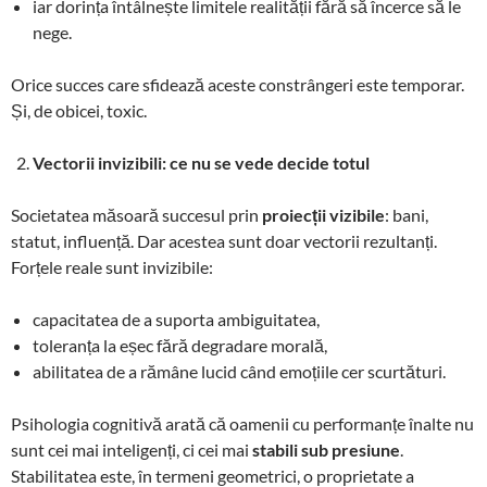
iar dorința întâlnește limitele realității fără să încerce să le
nege.
Orice succes care sfidează aceste constrângeri este temporar.
Și, de obicei, toxic.
Vectorii invizibili: ce nu se vede decide totul
Societatea măsoară succesul prin
proiecții vizibile
: bani,
statut, influență. Dar acestea sunt doar vectorii rezultanți.
Forțele reale sunt invizibile:
capacitatea de a suporta ambiguitatea,
toleranța la eșec fără degradare morală,
abilitatea de a rămâne lucid când emoțiile cer scurtături.
Psihologia cognitivă arată că oamenii cu performanțe înalte nu
sunt cei mai inteligenți, ci cei mai
stabili sub presiune
.
Stabilitatea este, în termeni geometrici, o proprietate a