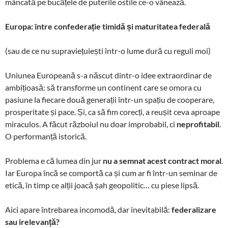
mâncată pe bucățele de puterile ostile ce-o vânează.
k
at
k
Europa: între confederație timidă și maturitatea federală
(sau de ce nu supraviețuiești într-o lume dură cu reguli moi)
Uniunea Europeană s-a născut dintr-o idee extraordinar de
ambițioasă: să transforme un continent care se omora cu
pasiune la fiecare două generații într-un spațiu de cooperare,
prosperitate și pace. Și, ca să fim corecți, a reușit ceva aproape
miraculos. A făcut războiul nu doar improbabil, ci
neprofitabil
.
O performanță istorică.
Problema e că lumea din jur
nu a semnat acest contract moral
.
Iar Europa încă se comportă ca și cum ar fi într-un seminar de
etică, în timp ce alții joacă șah geopolitic… cu piese lipsă.
Aici apare întrebarea incomodă, dar inevitabilă:
federalizare
sau irelevanță?