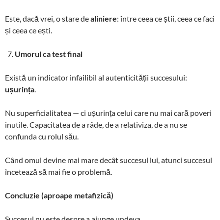
Este, dacă vrei, o stare de
aliniere
: între ceea ce știi, ceea ce faci
și ceea ce ești.
Umorul ca test final
Există un indicator infailibil al autenticității succesului:
ușurința
.
Nu superficialitatea — ci ușurința celui care nu mai cară poveri
inutile. Capacitatea de a râde, de a relativiza, de a nu se
confunda cu rolul său.
Când omul devine mai mare decât succesul lui, atunci succesul
încetează să mai fie o problemă.
Concluzie (aproape metafizică)
Succesul nu este despre a ajunge undeva.