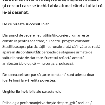
și cercuri care se închid abia atunci când ai uitat că
le-ai desenat.
De ce nu este succesul liniar
Din punct de vedere neuroștiințific, creierul uman este
construit pentru adaptare, nu pentru progres constant.
Studiile asupra plasticității neuronale arată că învățarea reală
apare în
discontinuități
: perioade de stagnare urmate de
salturi bruște de claritate. Succesul reflectă această
arhitectură biologică — nu curge, ci pulsează.
De aceea, cei care par să „urce constant” sunt adesea doar
foarte buni la a-și edita povestea.
Unghiurile invizibile ale caracterului
Psihologia performanței vorbește despre „grit”, reziliență,