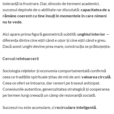
toleranță la frustrare. Dar, dincolo de termeni academici,
succesul depinde de o abilitate rar discutată:
capacitatea de a
rămâne coerent cu tine însuți în momentele în care nimeni
nu te vede
.
Aici apare prima figură geometrică subtilă:
unghiul interior
—
diferența dintre cine ești când e ușor și cine ești când e greu.
Dacă acest unghi devine prea mare, construcția se prăbușește.
Cercul reîntoarcerii
Sociologia rețelelor și economia comportamentală confirmă
ceea ce tradițiile spirituale știau de mii de ani:
valoarea circulă
.
Ceea ce oferi se întoarce, dar rareori pe traseul anticipat.
Conexiunile autentice, generozitatea strategică și cooperarea
pe termen lung creează un câmp de rezonanță socială.
Succesul nu este acumulare, ci
recirculare inteligentă
.