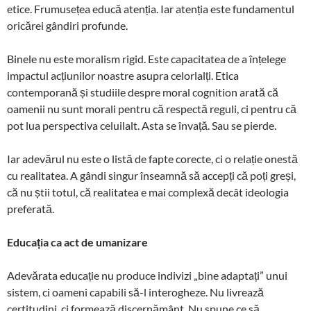
etice. Frumusețea educă atenția. Iar atenția este fundamentul
oricărei gândiri profunde.
Binele nu este moralism rigid. Este capacitatea de a înțelege
impactul acțiunilor noastre asupra celorlalți. Etica
contemporană și studiile despre moral cognition arată că
oamenii nu sunt morali pentru că respectă reguli, ci pentru că
pot lua perspectiva celuilalt. Asta se învață. Sau se pierde.
Iar adevărul nu este o listă de fapte corecte, ci o relație onestă
cu realitatea. A gândi singur înseamnă să accepți că poți greși,
că nu știi totul, că realitatea e mai complexă decât ideologia
preferată.
Educația ca act de umanizare
Adevărata educație nu produce indivizi „bine adaptați” unui
sistem, ci oameni capabili să-l interogheze. Nu livrează
certitudini, ci formează discernământ. Nu spune ce să