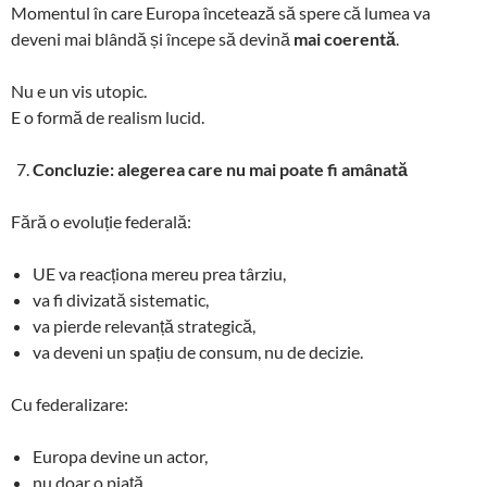
Momentul în care Europa încetează să spere că lumea va
deveni mai blândă și începe să devină
mai coerentă
.
Nu e un vis utopic.
E o formă de realism lucid.
Concluzie: alegerea care nu mai poate fi amânată
Fără o evoluție federală:
UE va reacționa mereu prea târziu,
va fi divizată sistematic,
va pierde relevanță strategică,
va deveni un spațiu de consum, nu de decizie.
Cu federalizare:
Europa devine un actor,
nu doar o piață,