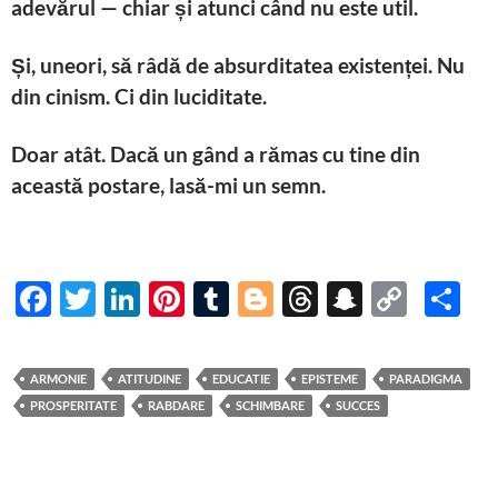
adevărul — chiar și atunci când nu este util.
Și, uneori, să râdă de absurditatea existenței. Nu
din cinism. Ci din luciditate.
Doar atât. Dacă un gând a rămas cu tine din
această postare, lasă-mi un semn.
F
T
Li
Pi
T
Bl
T
S
C
P
ac
w
n
nt
u
o
hr
n
o
ar
e
itt
k
er
m
gg
e
a
p
ta
ARMONIE
ATITUDINE
EDUCATIE
EPISTEME
PARADIGMA
b
er
e
es
bl
er
a
p
y
je
PROSPERITATE
RABDARE
SCHIMBARE
SUCCES
o
dI
t
r
ds
c
Li
az
o
n
h
n
ă