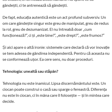
gândești, ci te antrenează să gândești.
De fapt, educația autentică este un act profund subversiv. Un
om care gândește singur este greu de manipulat, greu de redus
la rol, greu de dezumanizat. El nu întreabă doar „cum
funcționează?”, ci și „este bine?”, „este drept?”, „este frumos?”
Și aici apare o altă ironie: sistemele care declară că vor inovație
se tem adesea de gândirea independentă. Pentru că aceasta nu
se conformează ușor. Ea cere sens, nu doar proceduri.
Tehnologia: unealtă sau stăpân?
Tehnologia nu este inamicul. Lipsa discernământului este. Un
ciocan poate construi o casă sau sparge o fereastră. Diferența
nu este în ciocan, ci în mâna care îl folosește — și în mintea care
decide.