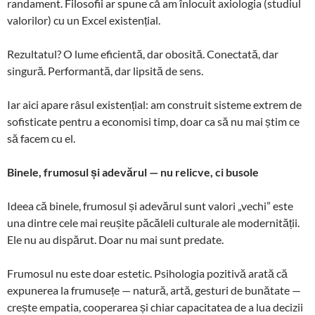
randament. Filosofii ar spune că am înlocuit axiologia (studiul
valorilor) cu un Excel existențial.
Rezultatul? O lume eficientă, dar obosită. Conectată, dar
singură. Performantă, dar lipsită de sens.
Iar aici apare râsul existențial: am construit sisteme extrem de
sofisticate pentru a economisi timp, doar ca să nu mai știm ce
să facem cu el.
Binele, frumosul și adevărul — nu relicve, ci busole
Ideea că binele, frumosul și adevărul sunt valori „vechi” este
una dintre cele mai reușite păcăleli culturale ale modernității.
Ele nu au dispărut. Doar nu mai sunt predate.
Frumosul nu este doar estetic. Psihologia pozitivă arată că
expunerea la frumusețe — natură, artă, gesturi de bunătate —
crește empatia, cooperarea și chiar capacitatea de a lua decizii