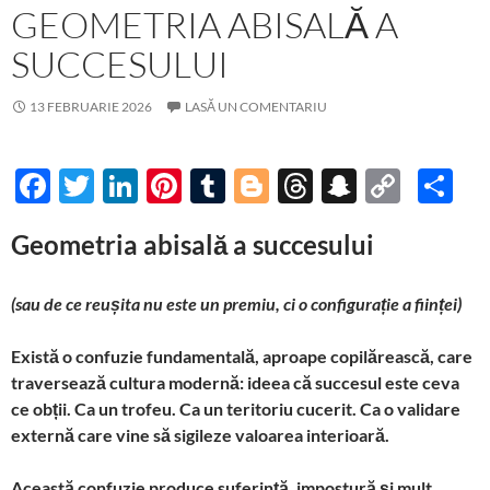
GEOMETRIA ABISALĂ A
SUCCESULUI
13 FEBRUARIE 2026
LASĂ UN COMENTARIU
F
T
Li
Pi
T
Bl
T
S
C
P
ac
w
n
nt
u
o
hr
n
o
ar
Geometria abisală a succesului
e
itt
k
er
m
gg
e
a
p
ta
b
er
e
es
bl
er
a
p
y
je
(sau de ce reușita nu este un premiu, ci o configurație a ființei)
o
dI
t
r
ds
c
Li
az
o
n
h
n
ă
Există o confuzie fundamentală, aproape copilărească, care
traversează cultura modernă: ideea că succesul este ceva
k
at
k
ce obții. Ca un trofeu. Ca un teritoriu cucerit. Ca o validare
externă care vine să sigileze valoarea interioară.
Această confuzie produce suferință, impostură și mult