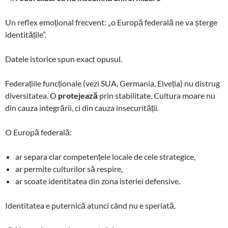
Un reflex emoțional frecvent: „o Europă federală ne va șterge
identitățile”.
Datele istorice spun exact opusul.
Federațiile funcționale (vezi SUA, Germania, Elveția) nu distrug
diversitatea. O
protejează
prin stabilitate. Cultura moare nu
din cauza integrării, ci din cauza insecurității.
O Europă federală:
ar separa clar competențele locale de cele strategice,
ar permite culturilor să respire,
ar scoate identitatea din zona isteriei defensive.
Identitatea e puternică atunci când nu e speriată.