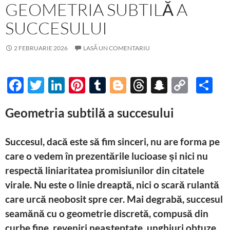
k
at
k
GEOMETRIA SUBTILĂ A
SUCCESULUI
2 FEBRUARIE 2026
LASĂ UN COMENTARIU
F
T
Li
Pi
T
Bl
T
S
C
P
ac
w
n
nt
u
o
hr
n
o
ar
Geometria subtilă a succesului
e
itt
k
er
m
gg
e
a
p
ta
b
er
e
es
bl
er
a
p
y
je
Succesul, dacă este să fim sinceri, nu are forma pe
o
dI
t
r
ds
c
Li
az
care o vedem în prezentările lucioase și nici nu
o
n
h
n
ă
respectă liniaritatea promisiunilor din citatele
k
at
k
virale. Nu este o linie dreaptă, nici o scară rulantă
care urcă neobosit spre cer. Mai degrabă, succesul
seamănă cu o geometrie discretă, compusă din
curbe fine, reveniri neașteptate, unghiuri obtuze