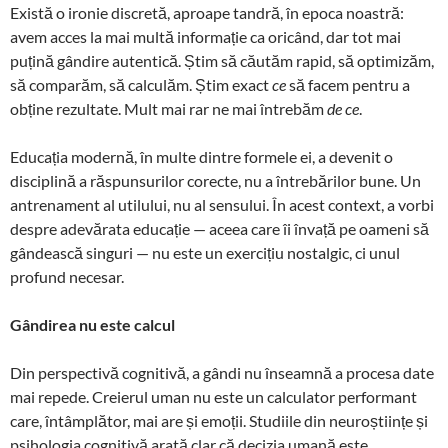
Există o ironie discretă, aproape tandră, în epoca noastră:
o
n
h
n
ă
avem acces la mai multă informație ca oricând, dar tot mai
k
at
k
puțină gândire autentică. Știm să căutăm rapid, să optimizăm,
să comparăm, să calculăm. Știm exact
ce
să facem pentru a
obține rezultate. Mult mai rar ne mai întrebăm
de ce
.
Educația modernă, în multe dintre formele ei, a devenit o
disciplină a răspunsurilor corecte, nu a întrebărilor bune. Un
antrenament al utilului, nu al sensului. În acest context, a vorbi
despre adevărata educație — aceea care îi învață pe oameni să
gândească singuri — nu este un exercițiu nostalgic, ci unul
profund necesar.
Gândirea nu este calcul
Din perspectivă cognitivă, a gândi nu înseamnă a procesa date
mai repede. Creierul uman nu este un calculator performant
care, întâmplător, mai are și emoții. Studiile din neuroștiințe și
psihologia cognitivă arată clar că decizia umană este