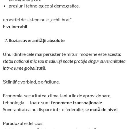
presiuni tehnologice și demografice,
un astfel de sistem nu e „echilibrat”.
E
vulnerabil
.
Iluzia suveranității absolute
Unul dintre cele mai persistente mituri moderne este acesta:
statul național mic sau mediu își poate proteja singur suveranitatea
într-o lume globalizată.
Științific vorbind, e o ficțiune.
Economia, securitatea, clima, lanțurile de aprovizionare,
tehnologia — toate sunt
fenomene transnaționale
.
Suveranitatea nu dispare într-o federație; se
mută de nivel
.
Paradoxul e delicios: