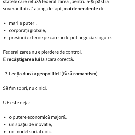
statele care refuză federalizarea „pentru a-și păstra
suveranitatea” ajung, de fapt,
mai dependente
de:
marile puteri,
corporații globale,
presiuni externe pe care nu le pot negocia singure.
Federalizarea nu e pierdere de control.
E
recâștigarea lui
la scara corectă.
Lecția dură a geopoliticii (fără romantism)
Să fim sobri, nu cinici.
UE este deja:
o putere economică majoră,
un spațiu de inovație,
un model social unic.