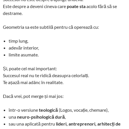
Este despre a deveni cineva care
poate sta
acolo fără să se
destrame.
Geometria sa este subtilă pentru că operează cu:
timp lung,
adevăr interior,
limite asumate.
Și, poate cel mai important:
Succesul real nu te ridică deasupra celorlalți.
Te așază mai adânc în realitate.
Dacă vrei, pot merge și mai jos:
într-o versiune
teologică
(Logos, vocație, chemare),
una
neuro-psihologică dură
,
sau una aplicată pentru
lideri, antreprenori, arhitecți de