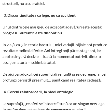
structurii, nu a suprafeței.
Discontinuitatea ca lege, nu ca accident
Unul dintre cele mai greu de acceptat adevăruri este acesta:
progresul autentic este discontinu
.
În viață, ca și în teoria haosului, mici variații inițiale pot produce
rezultate radical diferite. Ani întregi poți părea stagnant, iar
apoi o singură decizie — luată la momentul potrivit, dintr-o
poziție matură — schimbă totul.
De aici paradoxul: cei superficiali renunță prea devreme, iar cei
profunzi persistă prea mult… până când realitatea cedează.
Cercul reîntoarcerii, la nivel ontologic
La suprafață, „ce oferi se întoarce” sună ca un slogan new-age.
În profunzime, este o lege de
conservare a valorii
.