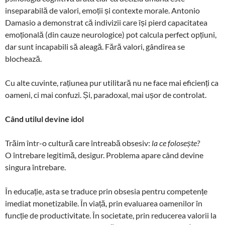
inseparabilă de valori, emoții și contexte morale. Antonio
Damasio a demonstrat că indivizii care își pierd capacitatea
emoțională (din cauze neurologice) pot calcula perfect opțiuni,
dar sunt incapabili să aleagă. Fără valori, gândirea se
blochează.
Cu alte cuvinte, rațiunea pur utilitară nu ne face mai eficienți ca
oameni, ci mai confuzi. Și, paradoxal, mai ușor de controlat.
Când utilul devine idol
Trăim într-o cultură care întreabă obsesiv:
la ce folosește?
O întrebare legitimă, desigur. Problema apare când devine
singura întrebare.
În educație, asta se traduce prin obsesia pentru competențe
imediat monetizabile. În viață, prin evaluarea oamenilor în
funcție de productivitate. În societate, prin reducerea valorii la