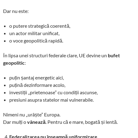
Dar nu este:
o putere strategică coerentă,
un actor militar unificat,
o voce geopolitică rapidă.
În lipsa unei structuri federale clare, UE devine un
bufet
geopolitic
:
puțin șantaj energetic aici,
puțină dezinformare acolo,
investiții „prietenoase” cu condiții ascunse,
presiuni asupra statelor mai vulnerabile.
Nimeni nu „urâște” Europa.
Dar mulți o
vânează
. Pentru că e mare, bogată și lentă.
Federalizarea nu înseamnă uniformizare