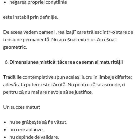
negarea propriei conștiințe
este instabil prin definiție.
De aceea vedem oameni „realizați” care trăiesc într-o stare de
tensiune permanentă. Nu au eșuat exterior. Au eșuat
geometric
.
Dimensiunea mistică: tăcerea ca semn al maturității
Tradițiile contemplative spun același lucru în limbaje diferite:
adevărata putere este tăcută. Nu pentru că se ascunde, ci
pentru că nu mai are nevoie să se justifice.
Un succes matur:
nu se grăbește să fie văzut,
nu cere aplauze,
nu depinde de validare.