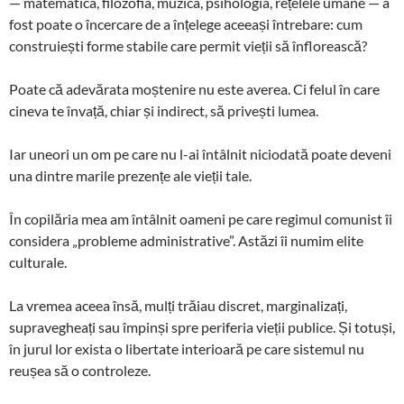
— matematica, filozofia, muzica, psihologia, rețelele umane — a
fost poate o încercare de a înțelege aceeași întrebare: cum
construiești forme stabile care permit vieții să înflorească?
Poate că adevărata moștenire nu este averea. Ci felul în care
cineva te învață, chiar și indirect, să privești lumea.
Iar uneori un om pe care nu l-ai întâlnit niciodată poate deveni
una dintre marile prezențe ale vieții tale.
În copilăria mea am întâlnit oameni pe care regimul comunist îi
considera „probleme administrative”. Astăzi îi numim elite
culturale.
La vremea aceea însă, mulți trăiau discret, marginalizați,
supravegheați sau împinși spre periferia vieții publice. Și totuși,
în jurul lor exista o libertate interioară pe care sistemul nu
reușea să o controleze.