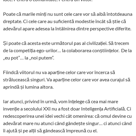
Poate că marile minți nu sunt cele care vor să aibă întotdeauna
dreptate. Ci cele care au suficientă modestie încât să știe că
adevărul apare adesea la întâlnirea dintre perspective diferite.
Și poate că acesta este următorul pas al civilizației. Să trecem
de la competiția ego-urilor… la colaborarea conștiințelor. De la
„eu pot”… la „noi putem”.
Fiindcă viitorul nu va aparține celor care vor încerca să
strălucească singuri. Va aparține celor care vor avea curajul să
aprindă și lumina altora.
Iar atunci, privind în urmă, vom înțelege că cea mai mare
invenție a secolului XXI nu a fost doar Inteligența Artificială. Ci
redescoperirea unei idei vechi cât omenirea: că omul devine cu
adevărat mare nu atunci când gândește singur… ci atunci când
îi ajută și pe alții să gândească împreună cu el.