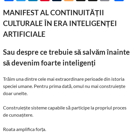
ac
w
n
nt
u
o
hr
n
o
ar
MANIFEST AL CONTINUITĂȚII
e
itt
k
er
m
gg
e
a
p
ta
CULTURALE ÎN ERA INTELIGENȚEI
b
er
e
es
bl
er
a
p
y
je
o
dI
t
r
ds
c
Li
az
ARTIFICIALE
o
n
h
n
ă
Sau despre ce trebuie să salvăm înainte
k
at
k
să devenim foarte inteligenți
Trăim una dintre cele mai extraordinare perioade din istoria
speciei umane. Pentru prima dată, omul nu mai construiește
doar unelte.
Construiește sisteme capabile să participe la propriul proces
de cunoaștere.
Roata amplifica forța.