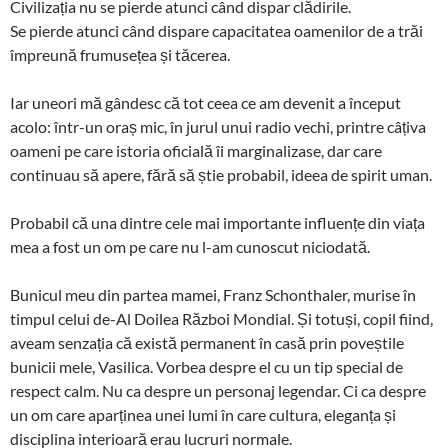
Civilizația nu se pierde atunci când dispar clădirile.
Se pierde atunci când dispare capacitatea oamenilor de a trăi
împreună frumusețea și tăcerea.
Iar uneori mă gândesc că tot ceea ce am devenit a început
acolo: într-un oraș mic, în jurul unui radio vechi, printre câțiva
oameni pe care istoria oficială îi marginalizase, dar care
continuau să apere, fără să știe probabil, ideea de spirit uman.
Probabil că una dintre cele mai importante influențe din viața
mea a fost un om pe care nu l-am cunoscut niciodată.
Bunicul meu din partea mamei, Franz Schonthaler, murise în
timpul celui de-Al Doilea Război Mondial. Și totuși, copil fiind,
aveam senzația că există permanent în casă prin poveștile
bunicii mele, Vasilica. Vorbea despre el cu un tip special de
respect calm. Nu ca despre un personaj legendar. Ci ca despre
un om care aparținea unei lumi în care cultura, eleganța și
disciplina interioară erau lucruri normale.