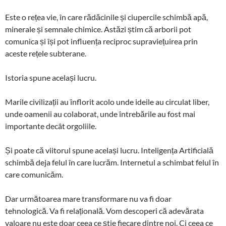
Este o rețea vie, în care rădăcinile și ciupercile schimbă apă,
minerale și semnale chimice. Astăzi știm că arborii pot
comunica și își pot influența reciproc supraviețuirea prin
aceste rețele subterane.
Istoria spune același lucru.
Marile civilizații au înflorit acolo unde ideile au circulat liber,
unde oamenii au colaborat, unde întrebările au fost mai
importante decât orgoliile.
Și poate că viitorul spune același lucru. Inteligența Artificială
schimbă deja felul în care lucrăm. Internetul a schimbat felul în
care comunicăm.
Dar următoarea mare transformare nu va fi doar
tehnologică. Va fi relațională. Vom descoperi că adevărata
valoare nu este doar ceea ce știe fiecare dintre noi. Ci ceea ce