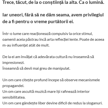
Trece, tăcut, de la o conștiință la alta. Ca o lumină.
Iar uneori, fără să ne dăm seama, avem privilegiul
de a fi pentru o vreme purtătorii ei.
Într-o lume care reacționează compulsiv la orice stimul,
oamenii aceia păstrau încă arta reflecției lente. Poate de aceea
m-au influențat atât de mult.
De la ei am învățat că adevărata cultură nu înseamnă să
impresionezi.
Înseamnă să devii mai greu de manipulat.
Un om care citește profund începe să observe mecanismele
propagandei.
Un om care ascultă muzică mare își rafinează interior
sensibilitatea.
Un om care gândește liber devine dificil de redus la sloganuri.