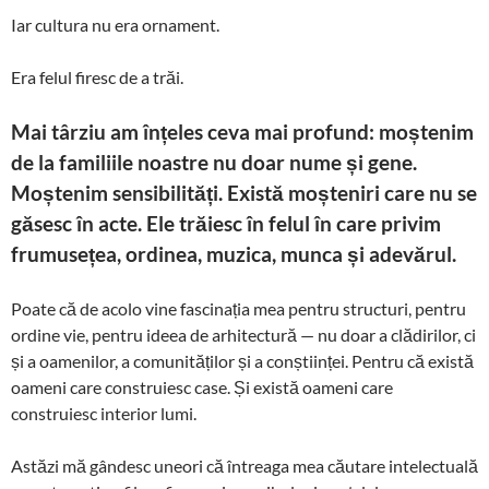
Iar cultura nu era ornament.
Era felul firesc de a trăi.
Mai târziu am înțeles ceva mai profund: moștenim
de la familiile noastre nu doar nume și gene.
Moștenim sensibilități. Există moșteniri care nu se
găsesc în acte. Ele trăiesc în felul în care privim
frumusețea, ordinea, muzica, munca și adevărul.
Poate că de acolo vine fascinația mea pentru structuri, pentru
ordine vie, pentru ideea de arhitectură — nu doar a clădirilor, ci
și a oamenilor, a comunităților și a conștiinței. Pentru că există
oameni care construiesc case. Și există oameni care
construiesc interior lumi.
Astăzi mă gândesc uneori că întreaga mea căutare intelectuală