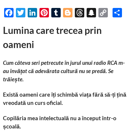
F
T
Li
Pi
T
Bl
T
S
C
P
ac
w
n
nt
u
o
hr
n
o
ar
Lumina care trecea prin
e
itt
k
er
m
gg
e
a
p
ta
b
er
e
es
bl
er
a
p
y
je
oameni
o
dI
t
r
ds
c
Li
az
o
n
h
n
ă
Cum câteva seri petrecute în jurul unui radio RCA m-
k
at
k
au învățat că adevărata cultură nu se predă. Se
trăiește.
Există oameni care îți schimbă viața fără să-ți țină
vreodată un curs oficial.
Copilăria mea intelectuală nu a început într-o
școală.