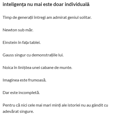
o
n
h
n
ă
inteligența nu mai este doar individuală
k
at
k
Timp de generații întregi am admirat geniul solitar.
Newton sub măr.
Einstein în fața tablei.
Gauss singur cu demonstrațiile lui.
Noica în liniștea unei cabane de munte.
Imaginea este frumoasă.
Dar este incompletă.
Pentru că nici cele mai mari minți ale istoriei nu au gândit cu
adevărat singure.