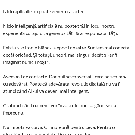
Nicio aplicație nu poate genera caracter.
Nicio inteligență artificială nu poate trăi în locul nostru
experiența curajului, a generozității și a responsabilității.
Există și o ironie blândă a epocii noastre. Suntem mai conectați
decât oricând. Și totuși, uneori, mai singuri decât și-ar fi
imaginat bunicii noștri.
Avem mii de contacte. Dar puține conversații care ne schimbă
cu adevărat. Poate că adevărata revoluție digitală nu va fi
atunci când AI-ul va deveni mai inteligent.
Ci atunci când oamenii vor învăța din nou să gândească
împreună.
Nu împotriva cuiva. Ci împreună pentru ceva. Pentru o
idee. Pentru o comunitate. Pentru un viitor.