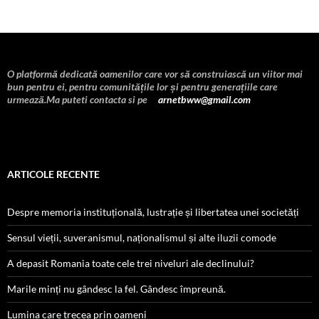
o
dI
t
r
ds
c
Li
az
o
n
h
n
ă
k
at
k
O platformă dedicată oamenilor care vor să construiască un viitor mai
bun pentru ei, pentru comunitățile lor și pentru generațiile care
urmează.Ma puteti contacta si pe
arnetbww@gmail.com
ARTICOLE RECENTE
Despre memoria instituțională, lustrație și libertatea unei societăți
Sensul vieții, suveranismul, naționalismul și alte iluzii comode
A depasit Romania toate cele trei niveluri ale declinului?
Marile minți nu gândesc la fel. Gândesc împreună.
Lumina care trecea prin oameni