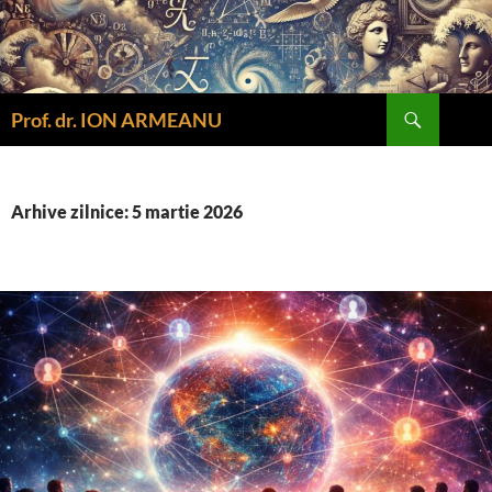
Sari
la
conținut
Caută
Prof. dr. ION ARMEANU
Arhive zilnice: 5 martie 2026