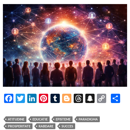
F
T
Li
Pi
T
Bl
T
S
C
P
ac
w
n
nt
u
o
hr
n
o
ar
e
itt
k
er
m
gg
e
a
p
ta
ATITUDINE
EDUCATIE
EPISTEME
PARADIGMA
b
er
e
es
bl
er
a
p
y
je
PROSPERITATE
RABDARE
SUCCES