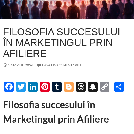
FILOSOFIA SUCCESULUI
ÎN MARKETINGUL PRIN
AFILIERE
5 MARTIE 2026
LASĂ UN COMENTARIU
F
T
Li
Pi
T
Bl
T
S
C
P
ac
w
n
nt
u
o
hr
n
o
ar
Filosofia succesului în
e
itt
k
er
m
gg
e
a
p
ta
b
er
e
es
bl
er
a
p
y
je
Marketingul prin Afiliere
o
dI
t
r
ds
c
Li
az