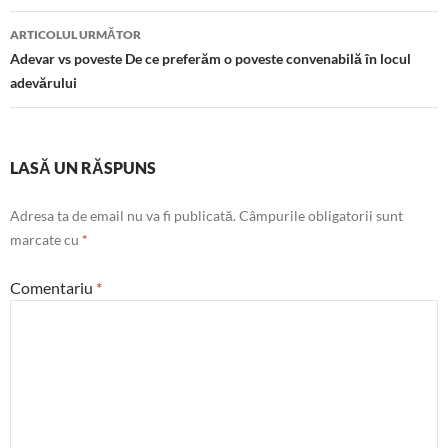
articole
ARTICOLUL URMĂTOR
Adevar vs poveste De ce preferăm o poveste convenabilă în locul
adevărului
LASĂ UN RĂSPUNS
Adresa ta de email nu va fi publicată.
Câmpurile obligatorii sunt
marcate cu
*
Comentariu
*