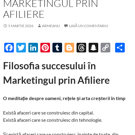
MARKETINGUL PRIN
AFILIERE
5 MARTIE 2026
ARMEANU
LASĂ UN COMENTARIU
F
T
Li
Pi
T
Bl
T
S
C
P
ac
w
n
nt
u
o
hr
n
o
ar
Filosofia succesului în
e
itt
k
er
m
gg
e
a
p
ta
b
er
e
es
bl
er
a
p
y
je
Marketingul prin Afiliere
o
dI
t
r
ds
c
Li
az
o
n
h
n
ă
O meditație despre oameni, rețele și arta creșterii în timp
k
at
k
Există afaceri care se construiesc din capital.
Există afaceri care se construiesc din tehnologie.
Și există afaceri care se construiesc, înainte de toate, din