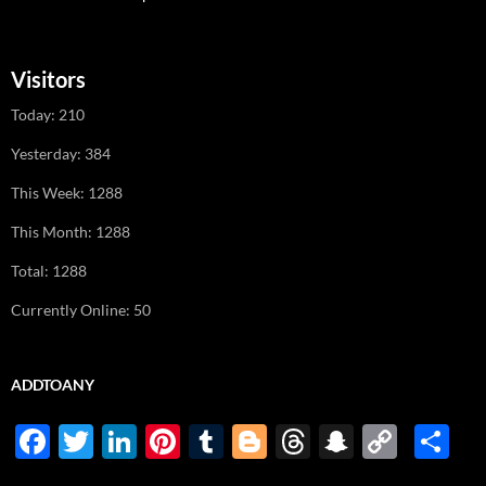
Visitors
Today: 210
Yesterday: 384
This Week: 1288
This Month: 1288
Total: 1288
Currently Online: 50
ADDTOANY
F
T
Li
Pi
T
Bl
T
S
C
P
ac
w
n
nt
u
o
hr
n
o
ar