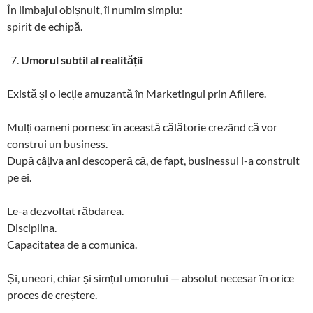
În limbajul obișnuit, îl numim simplu:
spirit de echipă.
Umorul subtil al realității
Există și o lecție amuzantă în Marketingul prin Afiliere.
Mulți oameni pornesc în această călătorie crezând că vor
construi un business.
După câțiva ani descoperă că, de fapt, businessul i-a construit
pe ei.
Le-a dezvoltat răbdarea.
Disciplina.
Capacitatea de a comunica.
Și, uneori, chiar și simțul umorului — absolut necesar în orice
proces de creștere.