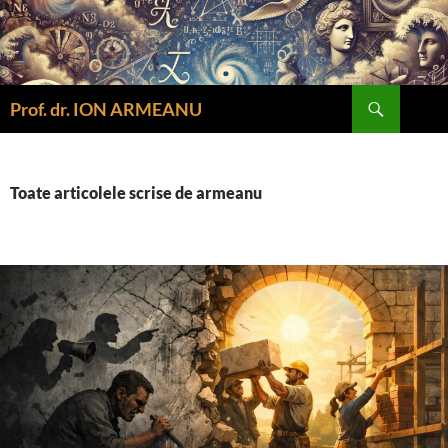
Sari
la
conținut
Caută
Prof. dr. ION ARMEANU
Toate articolele scrise de armeanu