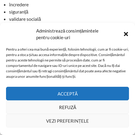
încredere
siguranță
validare socială
Administrează consimțămintele
Și această încredere circulă prin rețea.
pentru cookie-uri
De ce nu poți „forța” o rețea sănătoasă
Pentru a oferi cea mai bună experiență, folosim tehnologii, cum ar fi cookie-uri,
pentru a stoca și/sau accesa informațiile despre dispozitive. Consimțământul
pentru aceste tehnologii ne permite să procesăm date, cum ar fi
Mulți încearcă să accelereze rezultatele prin:
comportamentul de navigare sau ID-uri unice pe acest site. Dacă nu îți dai
consimțământul sau îți retragi consimțământul dat poate avea afecte negative
presiune
asupra unor anumite funcționalități și funcții.
manipulare
urgență artificială
ACCEPTĂ
Rezultatul? Creștere rapidă… urmată de prăbușire.
REFUZĂ
Pentru că: încrederea nu poate fi grăbită, poate fi doar
VEZI PREFERINȚELE
construită