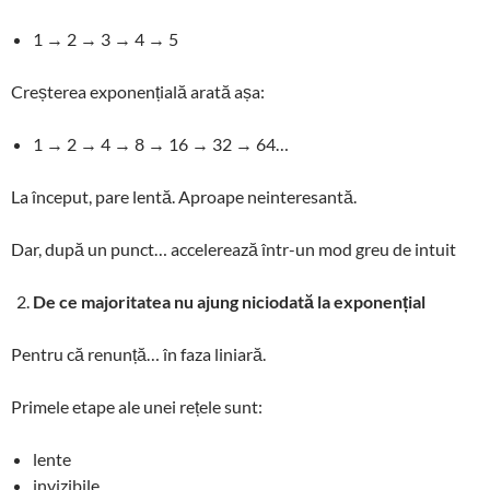
1 → 2 → 3 → 4 → 5
Creșterea exponențială arată așa:
1 → 2 → 4 → 8 → 16 → 32 → 64…
La început, pare lentă. Aproape neinteresantă.
Dar, după un punct… accelerează într-un mod greu de intuit
De ce majoritatea nu ajung niciodată la exponențial
Pentru că renunță… în faza liniară.
Primele etape ale unei rețele sunt:
lente
invizibile