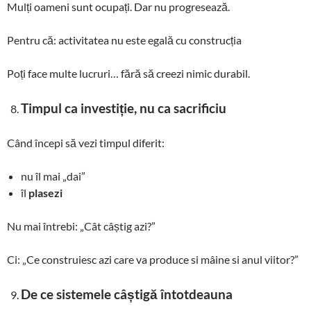
Mulți oameni sunt ocupați. Dar nu progresează.
Pentru că: activitatea nu este egală cu construcția
Poți face multe lucruri… fără să creezi nimic durabil.
Timpul ca investiție, nu ca sacrificiu
Când începi să vezi timpul diferit:
nu îl mai „dai”
îl
plasezi
Nu mai întrebi: „Cât câștig azi?”
Ci: „Ce construiesc azi care va produce si mâine si anul viitor?”
De ce sistemele câștigă întotdeauna