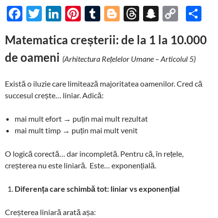
F
T
Li
Pi
T
Bl
T
S
C
P
ac
w
n
nt
u
o
hr
n
o
ar
Matematica creșterii: de la 1 la 10.000
e
itt
k
er
m
gg
e
a
p
ta
de oameni
b
er
e
es
bl
er
a
p
y
je
(Arhitectura Rețelelor Umane – Articolul 5)
o
dI
t
r
ds
c
Li
az
Există o iluzie care limitează majoritatea oamenilor. Cred că
o
n
h
n
ă
succesul crește… liniar. Adică:
k
at
k
mai mult efort → puțin mai mult rezultat
mai mult timp → puțin mai mult venit
O logică corectă… dar incompletă. Pentru că, în rețele,
creșterea nu este liniară. Este… exponențială.
Diferența care schimbă tot: liniar vs exponențial
Creșterea liniară arată așa: