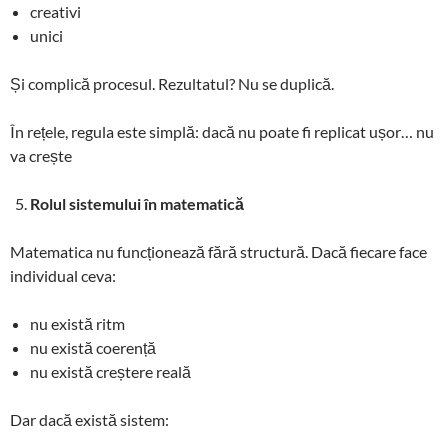
creativi
unici
Și complică procesul. Rezultatul? Nu se duplică.
În rețele, regula este simplă: dacă nu poate fi replicat ușor… nu
va crește
Rolul sistemului în matematică
Matematica nu funcționează fără structură. Dacă fiecare face
individual ceva:
nu există ritm
nu există coerență
nu există creștere reală
Dar dacă există sistem: