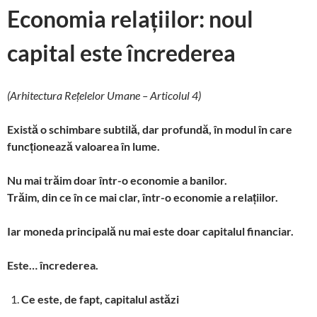
Economia relațiilor: noul
e
itt
k
er
m
gg
e
a
p
ta
b
er
e
es
bl
er
a
p
y
je
capital este încrederea
o
dI
t
r
ds
c
Li
az
o
n
h
n
ă
(Arhitectura Rețelelor Umane – Articolul 4)
k
at
k
Există o schimbare subtilă, dar profundă, în modul în care
funcționează valoarea în lume.
Nu mai trăim doar într-o economie a banilor.
Trăim, din ce în ce mai clar, într-o economie a relațiilor.
Iar moneda principală nu mai este doar capitalul financiar.
Este… încrederea.
Ce este, de fapt, capitalul astăzi